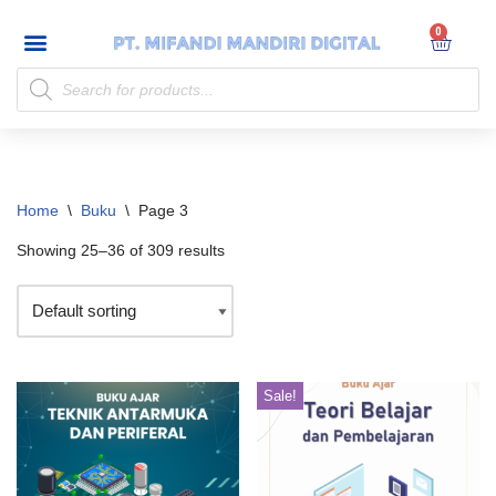
My account
Skip
to
content
Home
\
Buku
\
Page 3
Showing 25–36 of 309 results
Sale!