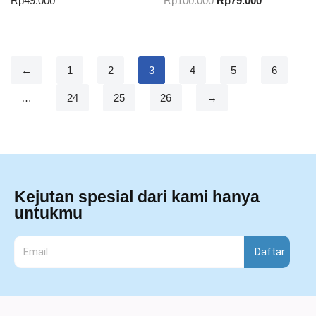
Rp
49.000
Rp
100.000
Rp
79.000
←
1
2
3
4
5
6
…
24
25
26
→
Kejutan spesial dari kami hanya
untukmu
Daftar