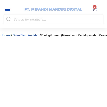
My account
Skip
to
content
Home
/
Buku Baru Andalan
/ Biologi Umum (Memahami Kehidupan dan Kean