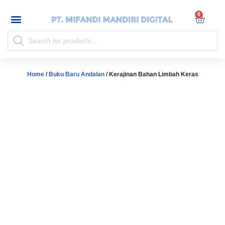
My account
Skip
to
content
Home
/
Buku Baru Andalan
/ Kerajinan Bahan Limbah Keras