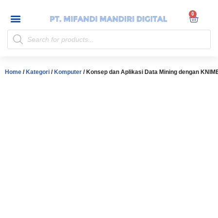
My account
Skip
to
content
Home
/
Kategori
/
Komputer
/ Konsep dan Aplikasi Data Mining dengan KNIM