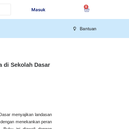
Masuk
Bantuan
 di Sekolah Dasar
Dasar menyajikan landasan
D dengan menekankan peran
 Buku ini diawali dengan