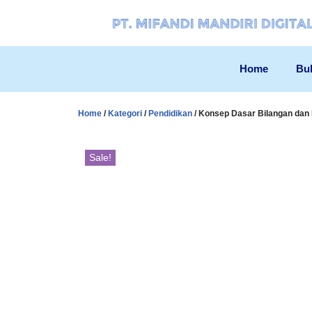
Skip
to
Home
Bu
content
Home
/
Kategori
/
Pendidikan
/ Konsep Dasar Bilangan dan
Sale!