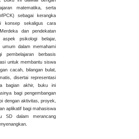
jaran matematika, serta
(MPCK) sebagai kerangka
 konsep sekaligus cara
m Merdeka dan pendekatan
aspek psikologi belajar,
epsi umum dalam memahami
i pembelajaran berbasis
siasi untuk membantu siswa
n cacah, bilangan bulat,
is, disertai representasi
da bagian akhir, buku ini
kasinya bagi pengembangan
 dengan aktivitas, proyek,
dan aplikatif bagi mahasiswa
uru SD dalam merancang
enyenangkan.