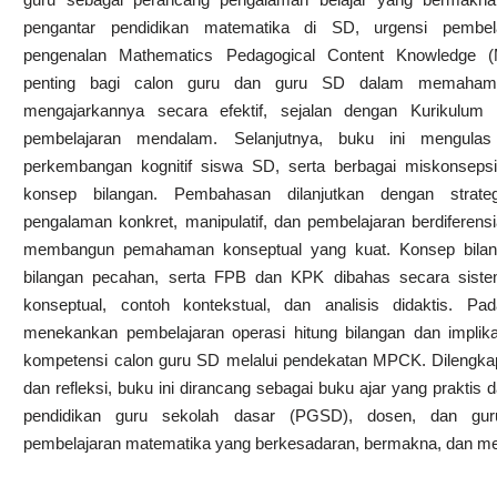
pengantar pendidikan matematika di SD, urgensi pembela
pengenalan Mathematics Pedagogical Content Knowledge 
penting bagi calon guru dan guru SD dalam memahami
mengajarkannya secara efektif, sejalan dengan Kurikulu
pembelajaran mendalam. Selanjutnya, buku ini mengulas 
perkembangan kognitif siswa SD, serta berbagai miskons
konsep bilangan. Pembahasan dilanjutkan dengan strateg
pengalaman konkret, manipulatif, dan pembelajaran berdiferen
membangun pemahaman konseptual yang kuat. Konsep bilanga
bilangan pecahan, serta FPB dan KPK dibahas secara sistemat
konseptual, contoh kontekstual, dan analisis didaktis. Pa
menekankan pembelajaran operasi hitung bilangan dan impli
kompetensi calon guru SD melalui pendekatan MPCK. Dilengkapi
dan refleksi, buku ini dirancang sebagai buku ajar yang praktis 
pendidikan guru sekolah dasar (PGSD), dosen, dan g
pembelajaran matematika yang berkesadaran, bermakna, dan m