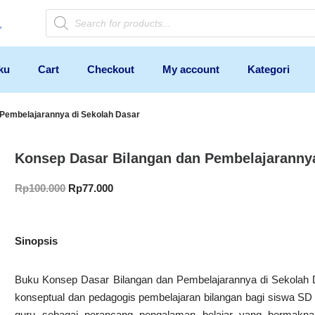
ku
Cart
Checkout
My account
Kategori
 Pembelajarannya di Sekolah Dasar
Konsep Dasar Bilangan dan Pembelajarannya
Rp
100.000
Rp
77.000
Sinopsis
Buku Konsep Dasar Bilangan dan Pembelajarannya di Sekolah 
konseptual dan pedagogis pembelajaran bilangan bagi siswa S
guru sebagai perancang pengalaman belajar yang bermakna.