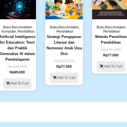
Buku Baru Andalan
,
Buku Baru Andalan
,
Buku Baru Andalan
,
Komputer
,
Pendidikan
Pendidikan
Pendidikan
Artificial Intelligence
Strategi Pengajaran
Metode Penelitian
for Education: Teori
Literasi dan
Pendidikan
dan Praktik
Numerasi Anak Usia
Rp
100.000
Generative AI dalam
Dini
Rp
77.000
Pembelajaran
Rp
100.000
Rp
100.000
Add To Cart
Rp
77.000
Rp
99.000
Add To Cart
Add To Cart