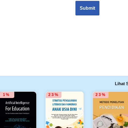
Lihat
1%
23%
23%