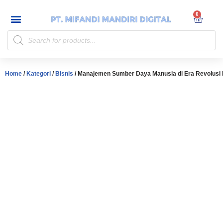
My account
Skip
to
content
Home
/
Kategori
/
Bisnis
/ Manajemen Sumber Daya Manusia di Era Revolusi I