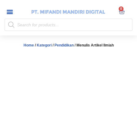
My account
Skip
to
content
Home
/
Kategori
/
Pendidikan
/ Menulis Artikel Ilmiah