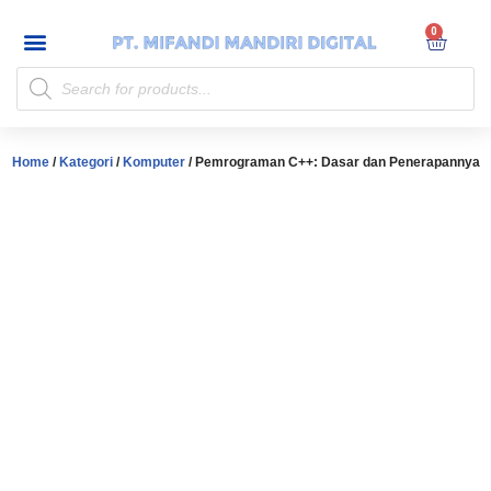
My account
Skip
to
content
Home
/
Kategori
/
Komputer
/ Pemrograman C++: Dasar dan Penerapannya