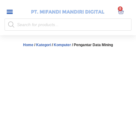
My account
Skip
to
content
Home
/
Kategori
/
Komputer
/ Pengantar Data Mining