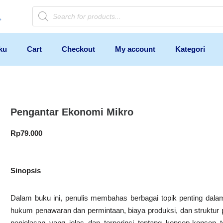
ku
Cart
Checkout
My account
Kategori
Pengantar Ekonomi Mikro
Rp
79.000
Sinopsis
Dalam buku ini, penulis membahas berbagai topik penting dal
hukum penawaran dan permintaan, biaya produksi, dan struktur 
penjelasan yang jelas dan terperinci tentang konsep-konsep t