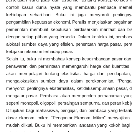
contoh kasus dunia nyata yang membantu pembaca memah
kehidupan sehari-hari. Buku ini juga menyoroti pentingn
pengambilan keputusan ekonomi. Penulis menjelaskan bagaimana
pemerintah membuat keputusan berdasarkan manfaat dan bia
dengan setiap pilihan yang tersedia. Dalam konteks ini, pemba
alokasi sumber daya yang efisien, penentuan harga pasar, pe
kebijakan ekonomi terhadap pasar.
Selain itu, buku ini membahas konsep keseimbangan pasar dan 
penawaran dan permintaan memengaruhi harga dan kuantitas
akan mempelajari tentang elastisitas harga dan pendapatan
mengalokasikan sumber daya dalam perekonomian. “Pengan
menyoroti pentingnya eksternalitas, ketidaksempurnaan pasar, 
mengatur pasar. Pembaca akan memperoleh pemahaman yang l
seperti monopoli, oligopoli, persaingan sempurna, dan peran kebi
Ditujukan bagi mahasiswa, pengajar, dan pembaca yang tertari
dasar ekonomi mikro, “Pengantar Ekonomi Mikro” menyajikan m
mudah diikuti. Buku ini memberikan landasan yang kokoh ba