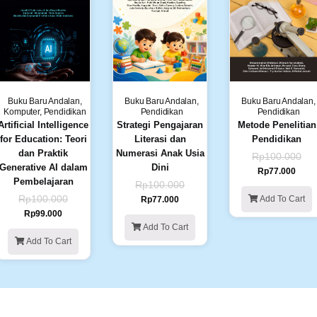
Buku Baru Andalan
,
Buku Baru Andalan
,
Buku Baru Andalan
,
Komputer
,
Pendidikan
Pendidikan
Pendidikan
Artificial Intelligence
Strategi Pengajaran
Metode Penelitian
for Education: Teori
Literasi dan
Pendidikan
dan Praktik
Numerasi Anak Usia
Rp
100.000
Generative AI dalam
Dini
Rp
77.000
Pembelajaran
Rp
100.000
Rp
100.000
Add To Cart
Rp
77.000
Rp
99.000
Add To Cart
Add To Cart