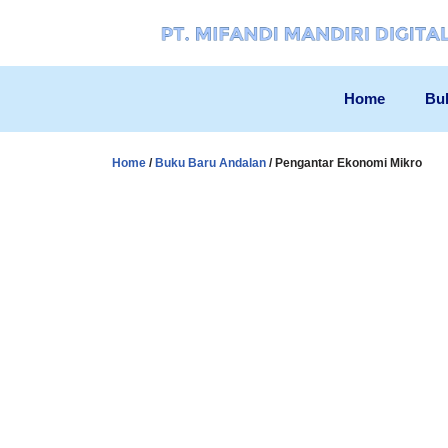
Skip
to
Home
Bu
content
Home
/
Buku Baru Andalan
/ Pengantar Ekonomi Mikro