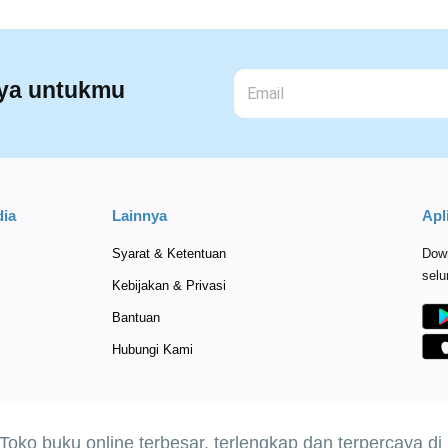
nya untukmu
ia
Lainnya
Apl
Syarat & Ketentuan
Down
selu
Kebijakan & Privasi
Bantuan
Hubungi Kami
Toko buku online terbesar, terlengkap dan terpercaya di