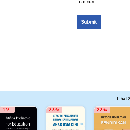
comment.
Lihat
1%
23%
23%