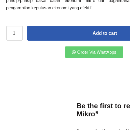
prinsip-prinsip dasar dalam ekonomi mikro dan bagaiman
pengambilan keputusan ekonomi yang efektif.
Add to cart
Order Via WhatApps
Be the first to
Mikro”