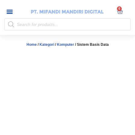
My account
Skip
to
content
Home
/
Kategori
/
Komputer
/ Sistem Basis Data